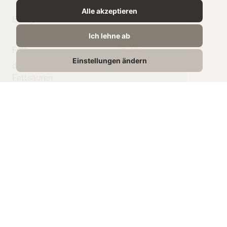
Alle akzeptieren
Energie
1366 kJ /
329 kcal
Ich lehne ab
Fett
25,8g
Einstellungen ändern
davon gesättigte
17.3g
Fettsäuren
Kohlenhydrate
0,7g
Zucker
0,7g
Eiweiß
23,5g
Salz
1,90g
Passende
Rezepte