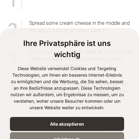
1
Spread some cream cheese in the middle and
2
top with 2-3 slices of turkey salami.
Ihre Privatsphäre ist uns
Cut a cucumber into thin strips as shown in the
3
wichtig
video and place the cucumber strips close
together on the flatbread.
Diese Website verwendet Cookies und Targeting
Technologien, um Ihnen ein besseres Internet-Erlebnis
zu ermöglichen und die Werbung, die Sie sehen, besser
Now carefully roll everything up and cut it into
4
an Ihre Bedürfnisse anzupassen. Diese Technologien
bite-sized pieces - et voilà, the snack is ready
nutzen wir außerdem, um Ergebnisse zu messen, um zu
verstehen, woher unsere Besucher kommen oder um
unsere Website weiter zu entwickeln.
Alle akzeptieren