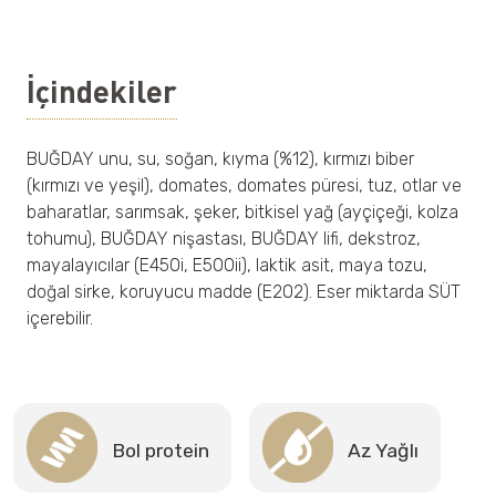
İçindekiler
BUĞDAY unu, su, soğan, kıyma (%12), kırmızı biber
(kırmızı ve yeşil), domates, domates püresi, tuz, otlar ve
baharatlar, sarımsak, şeker, bitkisel yağ (ayçiçeği, kolza
tohumu), BUĞDAY nişastası, BUĞDAY lifi, dekstroz,
mayalayıcılar (E450i, E500ii), laktik asit, maya tozu,
doğal sirke, koruyucu madde (E202). Eser miktarda SÜT
içerebilir.
Bol protein
Az Yağlı