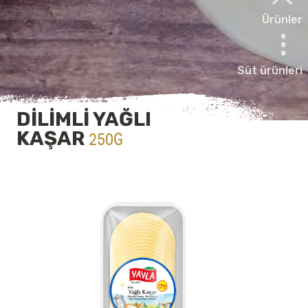
Ürünler
Süt ürünleri
DİLİMLİ YAĞLI
KAŞAR
250G