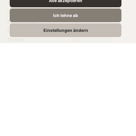
Alle akzeptieren
Yağ
29g
İçindeki doymuş yağ
19g
Ich lehne ab
Karbonhidrat
0,5g
Einstellungen ändern
İçindeki Şeker
0,5g
Protein
23g
Tuz
1,5g
Benzer ürünler