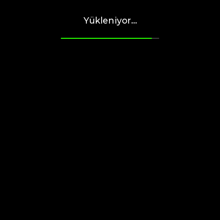
Yükleniyor...
Yemek tarifleri
Başlangiçlar
Yemek tarifi
BAHARATLI
DILIMLER