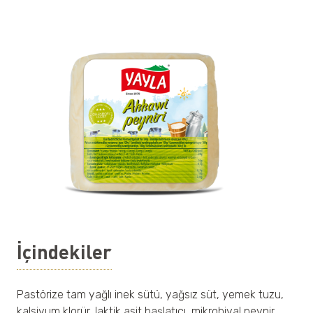
İçindekiler
Pastörize tam yağlı inek sütü, yağsız süt, yemek tuzu,
kalsiyum klorür, laktik asit başlatıcı, mikrobiyal peynir