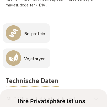
mayası, doğal renk: E141.
Bol protein
Vejetaryen
Technische Daten
MHD (Mindesthaltbarkeitsdatum)
Ihre Privatsphäre ist uns