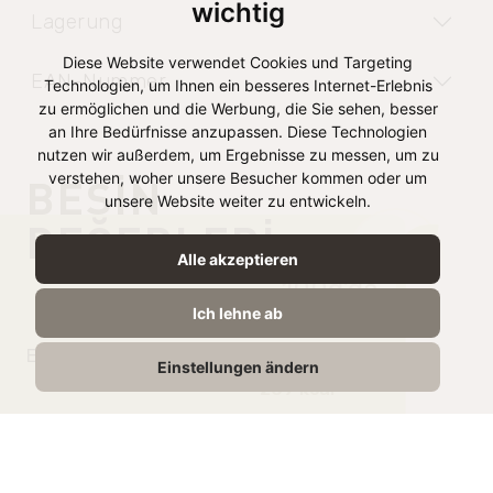
wichtig
Lagerung
Diese Website verwendet Cookies und Targeting
EAN-Nummer
Technologien, um Ihnen ein besseres Internet-Erlebnis
zu ermöglichen und die Werbung, die Sie sehen, besser
an Ihre Bedürfnisse anzupassen. Diese Technologien
nutzen wir außerdem, um Ergebnisse zu messen, um zu
verstehen, woher unsere Besucher kommen oder um
BESIN
unsere Website weiter zu entwickeln.
DEĞERLERI
Alle akzeptieren
100g’da
Ich lehne ab
Enerji
1125 kJ /
Einstellungen ändern
269 kcal
Yağ
24g
İçindeki doymuş yağ
16g
Karbonhidrat
0,7g