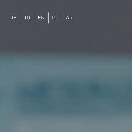
DE
TR
EN
PL
AR