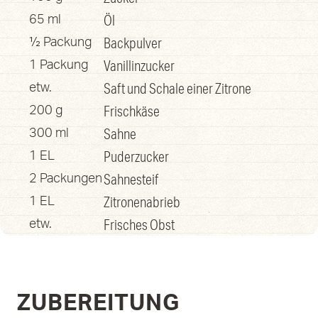
Öl
65 ml
Backpulver
½ Packung
Vanillinzucker
1 Packung
Saft und Schale einer Zitrone
etw.
Frischkäse
200 g
Sahne
300 ml
Puderzucker
1 EL
Sahnesteif
2 Packungen
Zitronenabrieb
1 EL
Frisches Obst
etw.
ZUBEREITUNG