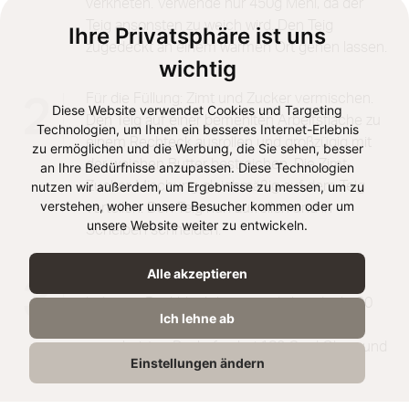
verkneten. Verwende nur 450g Mehl, da der
Teig ansonsten zu weich wird. Den Teig
Ihre Privatsphäre ist uns
zugedeckt an einem warmen Ort gehen lassen.
wichtig
Für die Füllung: Zimt und Zucker vermischen.
2
Diese Website verwendet Cookies und Targeting
Den Teig auf einer bemehlten Arbeitsfläche zu
Technologien, um Ihnen ein besseres Internet-Erlebnis
einem Rechteck ausrollen und großzügig mit
zu ermöglichen und die Werbung, die Sie sehen, besser
der weichen Butter bestreichen. Die Zimt-
an Ihre Bedürfnisse anzupassen. Diese Technologien
nutzen wir außerdem, um Ergebnisse zu messen, um zu
Zucker-Mischung gleichmäßig auf dem Teig
verstehen, woher unsere Besucher kommen oder um
verteilen. Den Teig nun aufrollen und in
unsere Website weiter zu entwickeln.
Scheiben schneiden.
Alle akzeptieren
Die Zimtschnecken auf ein mit Backpapier
3
belegtes Backblech legen und abgedeckt 30
Ich lehne ab
Minuten gehen lassen. Anschließend im
vorgeheizten Backofen bei 180 Grad Ober- und
Einstellungen ändern
Unterhitze für 10 Minuten backen.