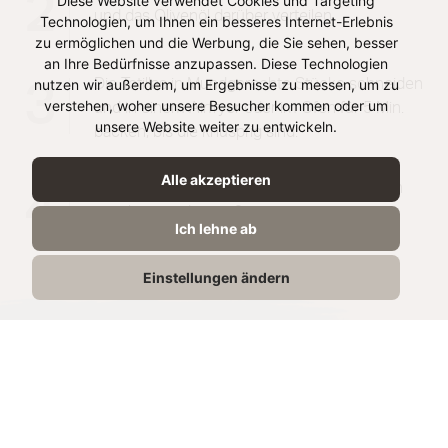
2
Diese Website verwendet Cookies und Targeting
und das Olivenöl darüber verteilen.
Technologien, um Ihnen ein besseres Internet-Erlebnis
zu ermöglichen und die Werbung, die Sie sehen, besser
an Ihre Bedürfnisse anzupassen. Diese Technologien
Die Totillas in Mundgerechte Stücke schneiden
nutzen wir außerdem, um Ergebnisse zu messen, um zu
3
verstehen, woher unsere Besucher kommen oder um
und in einem Airfryer oder im Ofen für 5 Min.
unsere Website weiter zu entwickeln.
backen, bis die knusprig sind.
Alle akzeptieren
Den Dip mit Topping und die Tortillas hübsch
4
anrichten und genießen.
Ich lehne ab
Einstellungen ändern
Rezept teilen