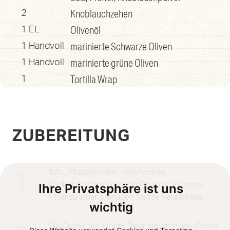
Knoblauchzehen
2
Olivenöl
1 EL
marinierte Schwarze Oliven
1 Handvoll
marinierte grüne Oliven
1 Handvoll
Tortilla Wrap
1
ZUBEREITUNG
Tofu, Pflanzenmilch, Hefeflocken,
1
Knoblauchzehen und die Gewürze in einem
Ihre Privatsphäre ist uns
Mixer zu einer cremigen Masse verarbeiten.
wichtig
Die Creme auf einem Teller verteilen, die Oliven