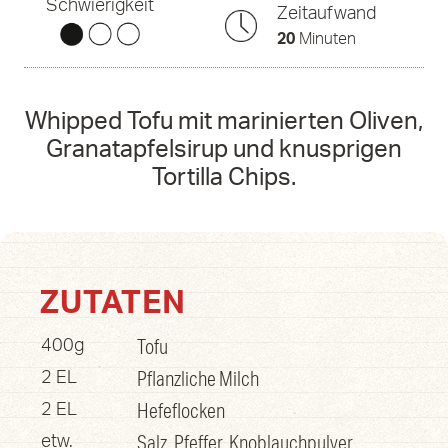
Schwierigkeit
Zeitaufwand
20
Minuten
Whipped Tofu mit marinierten Oliven,
Granatapfelsirup und knusprigen
Tortilla Chips.
ZUTATEN
Tofu
400g
Pflanzliche Milch
2 EL
Hefeflocken
2 EL
Salz, Pfeffer, Knoblauchpulver
etw.