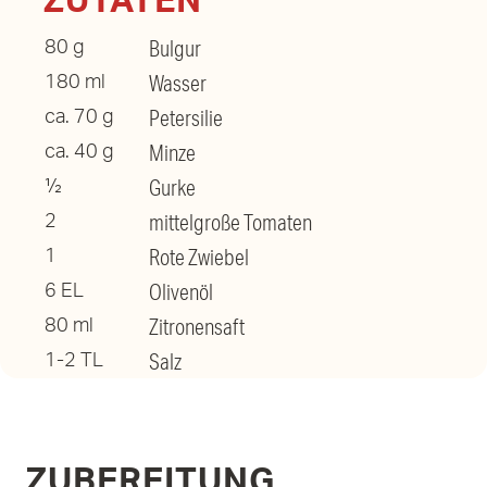
ZUTATEN
Bulgur
80 g
Wasser
180 ml
Petersilie
ca. 70 g
Minze
ca. 40 g
Gurke
½
mittelgroße Tomaten
2
Rote Zwiebel
1
Olivenöl
6 EL
Zitronensaft
80 ml
Salz
1-2 TL
ZUBEREITUNG