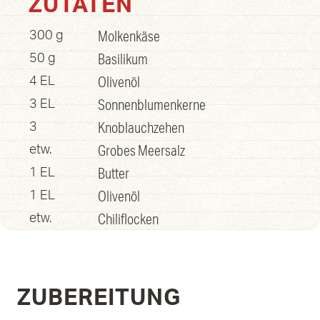
ZUTATEN
Molkenkäse
300 g
Basilikum
50 g
Olivenöl
4 EL
Sonnenblumenkerne
3 EL
Knoblauchzehen
3
Grobes Meersalz
etw.
Butter
1 EL
Olivenöl
1 EL
Chiliflocken
etw.
ZUBEREITUNG