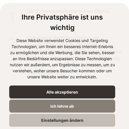
Die Sonnenblumenkerne in einer Pfanne
1
Ihre Privatsphäre ist uns
anrösten.
wichtig
Molkenkäse, Basilikum, Olivenöl und
2
Diese Website verwendet Cookies und Targeting
Knoblauchzehe und die gerösteten
Technologien, um Ihnen ein besseres Internet-Erlebnis
Sonnenblumenkerne in einen Mixer geben und
zu ermöglichen und die Werbung, die Sie sehen, besser
an Ihre Bedürfnisse anzupassen. Diese Technologien
Mixen, bis die Masse cremig ist. Anschließend
nutzen wir außerdem, um Ergebnisse zu messen, um zu
auf einem Teller anrichten und mit grobem
verstehen, woher unsere Besucher kommen oder um
Meersalz bestreuen.
unsere Website weiter zu entwickeln.
Butter, Öl und Chiliflocken kurz in einer Pfanne
3
Alle akzeptieren
anbraten und den Käseaufstrich damit
beträufeln.
Ich lehne ab
Mit warmem Brot servieren und genießen.
4
Einstellungen ändern