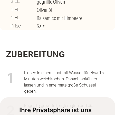
gegrillte Oliven
2 EL
Olivenöl
1 EL
Balsamico mit Himbeere
1 EL
Salz
Prise
ZUBEREITUNG
Linsen in einem Topf mit Wasser für etwa 15
1
Minuten weichkochen. Danach abkühlen
lassen und in eine mittelgroße Schüssel
geben.
Füge die gewürfelten Tomaten und die
2
Ihre Privatsphäre ist uns
Frühlingszwiebeln hinzu.