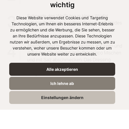
wichtig
Schneide den Weißkäse in kleine Würfel,
3
Diese Website verwendet Cookies und Targeting
nehme die Oliven aus dem Glas und gib beides
Technologien, um Ihnen ein besseres Internet-Erlebnis
zu ermöglichen und die Werbung, die Sie sehen, besser
in die Schüssel.
an Ihre Bedürfnisse anzupassen. Diese Technologien
nutzen wir außerdem, um Ergebnisse zu messen, um zu
Abschließend noch das Dressing anrühren und
4
verstehen, woher unsere Besucher kommen oder um
dafür das Olivenöl mit dem Balsamico Mischen
unsere Website weiter zu entwickeln.
und mit Salz abschmecken. Das Dressing
gleichmäßig über dem Salat verteilen und
Alle akzeptieren
fertig.
Ich lehne ab
Einstellungen ändern
Rezept teilen