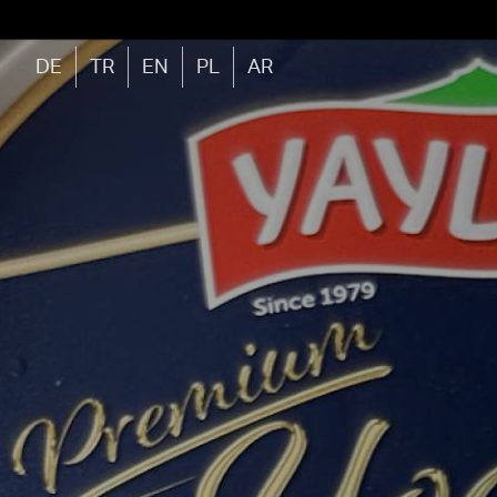
DE
TR
EN
PL
AR