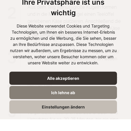
Ihre Privatsphäre ist uns
Aus dem Teig walnussgroße Kugeln formen
2
wichtig
und in die Mitte jeder Kugel einen Teelöffel
geriebenen Käse platzieren. Anschließend die
Diese Website verwendet Cookies und Targeting
Kugeln wieder verschließen, sodass der Käse
Technologien, um Ihnen ein besseres Internet-Erlebnis
in der Mitte eingeschlossen ist.
zu ermöglichen und die Werbung, die Sie sehen, besser
an Ihre Bedürfnisse anzupassen. Diese Technologien
nutzen wir außerdem, um Ergebnisse zu messen, um zu
Die Teiglinge auf ein Backblech legen und für
3
verstehen, woher unsere Besucher kommen oder um
weitere 20 Minuten abgedeckt ruhen lassen
unsere Website weiter zu entwickeln.
Alle akzeptieren
Das Eigelb verquirlen und die Teiglinge damit
4
bestreichen.
Ich lehne ab
Die Käsebällchen kommen nun in den
5
Einstellungen ändern
vorgeheizten Backofen bei 200°C Ober- und
Unterhitze für ca. 20-25 Minuten, bis sie eine
goldbraune Farbe haben. Die genaue Backzeit