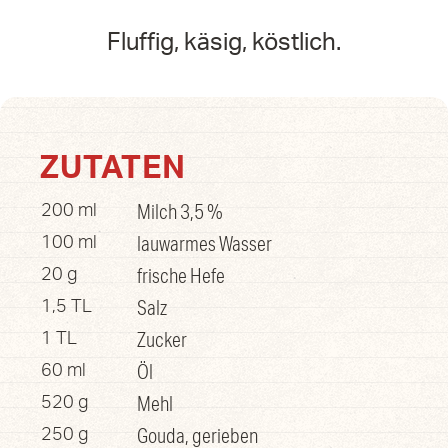
Fluffig, käsig, köstlich.
ZUTATEN
Milch 3,5 %
200 ml
lauwarmes Wasser
100 ml
frische Hefe
20 g
Salz
1,5 TL
Zucker
1 TL
Öl
60 ml
Mehl
520 g
Gouda, gerieben
250 g