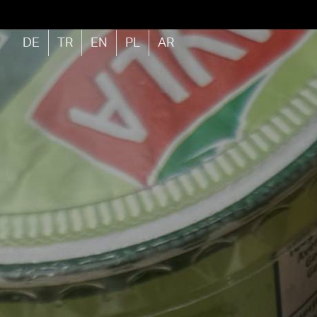
DE
TR
EN
PL
AR