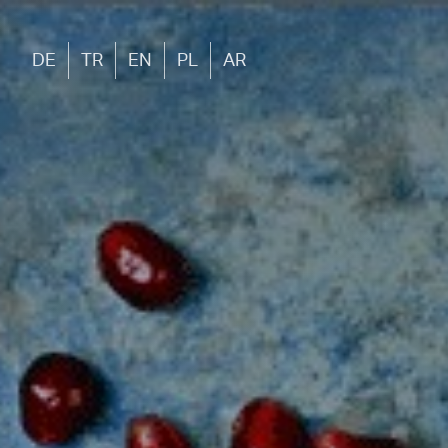
DE
TR
EN
PL
AR