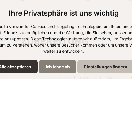
Ihre Privatsphäre ist uns wichtig
site verwendet Cookies und Targeting Technologien, um Ihnen ein 
et-Erlebnis zu ermöglichen und die Werbung, die Sie sehen, besser an
se anzupassen. Diese Technologien nutzen wir außerdem, um Ergebn
ZUBEREITUNG
um zu verstehen, woher unsere Besucher kommen oder um unsere W
weiter zu entwickeln.
Den Ofen auf 200°C Umluft vorheizen
1
Alle akzeptieren
Ich lehne ab
Einstellungen ändern
Granatapfelsirup, Öl und Chili Mische
reiben und unterrühren. Die Marinade 
Die Auberginenhälften großzügig mit de
2
Backpapier belegtes Backblech legen. 
die Auberginen weich sind. Währendde
vorsichtig herauslösen.