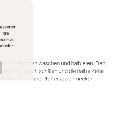
besseres
 Ihre
isse zu
ebsite
 und Auberginen waschen und halbieren. Den
n, den Knoblauch schälen und die halbe Zehe
mit etwas Salz und Pfeffer abschmecken.
r Marinade einreiben und auf ein mit
Für ca. 25 – 30 Minuten in den Ofen geben, bis
ssen den Granatapfel halbieren und die Kerne