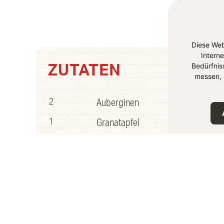
Diese Web
Intern
Bedürfnis
ZUTATEN
messen, 
Auberginen
2
Granatapfel
1
Granatapfelsirup
4 TL
Olivenöl
3 EL
Yayla Sahnejoghurt
400g
Knoblauchzehe
1
Tahini
2 EL