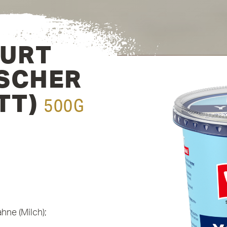
URT
­SCHER
TT)
500G
ahne (Milch);