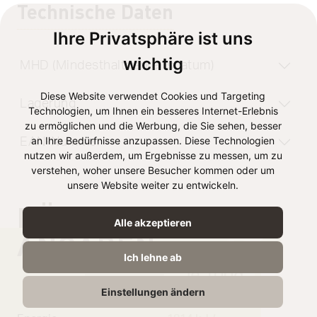
Technische Daten
Ihre Privatsphäre ist uns
wichtig
MHD (Mindesthaltbarkeitsdatum)
Diese Website verwendet Cookies und Targeting
Lagerung
Technologien, um Ihnen ein besseres Internet-Erlebnis
zu ermöglichen und die Werbung, die Sie sehen, besser
an Ihre Bedürfnisse anzupassen. Diese Technologien
EAN-Nummer
nutzen wir außerdem, um Ergebnisse zu messen, um zu
verstehen, woher unsere Besucher kommen oder um
unsere Website weiter zu entwickeln.
NÄHRWERT
Alle akzeptieren
ANGABEN
Ich lehne ab
je 100g
Einstellungen ändern