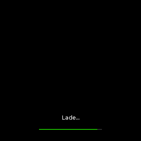
Lade...