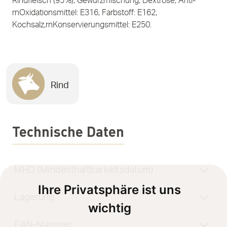
Rindfleisch (95%), Gewürzmischung, Dextrose, Anti-
rnOxidationsmittel: E316, Farbstoff: E162,
Kochsalz,rnKonservierungsmittel: E250.
Rind
Technische Daten
MHD (Mindesthaltbarkeitsdatum)
Ihre Privatsphäre ist uns
Lagerung
wichtig
EAN-Nummer