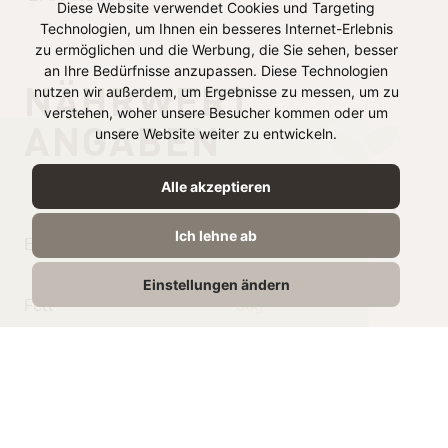
Diese Website verwendet Cookies und Targeting
Technologien, um Ihnen ein besseres Internet-Erlebnis
zu ermöglichen und die Werbung, die Sie sehen, besser
an Ihre Bedürfnisse anzupassen. Diese Technologien
NÄHRWERT
nutzen wir außerdem, um Ergebnisse zu messen, um zu
verstehen, woher unsere Besucher kommen oder um
ANGABEN
unsere Website weiter zu entwickeln.
je 100g
Alle akzeptieren
Ich lehne ab
Energie
1520 kJ /
367 kcal
Einstellungen ändern
Fett
30g
davon gesättigte
14g
Fettsäuren
Kohlenhydrate
1,7g
Zucker
1,2g