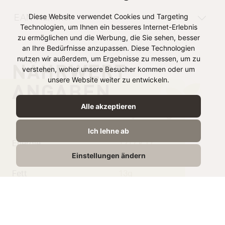
Diese Website verwendet Cookies und Targeting
EAN-Nummer
Technologien, um Ihnen ein besseres Internet-Erlebnis
zu ermöglichen und die Werbung, die Sie sehen, besser
an Ihre Bedürfnisse anzupassen. Diese Technologien
nutzen wir außerdem, um Ergebnisse zu messen, um zu
NÄHRWERT
verstehen, woher unsere Besucher kommen oder um
unsere Website weiter zu entwickeln.
ANGABEN
Alle akzeptieren
je 100g
Ich lehne ab
Energie
1217 kJ /
Einstellungen ändern
293 kcal
Fett
13g
davon gesättigte
20g
Fettsäuren
Kohlenhydrate
0,45g