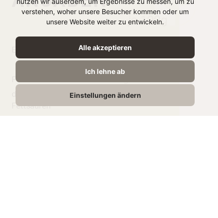
nutzen wir außerdem, um Ergebnisse zu messen, um zu
verstehen, woher unsere Besucher kommen oder um
je 100g
unsere Website weiter zu entwickeln.
Alle akzeptieren
Energie
1214 kJ /
293 kcal
Ich lehne ab
Fett
27g
davon gesättigte
20g
Einstellungen ändern
Fettsäuren
Kohlenhydrate
<0,5g
Zucker
<0,5g
Eiweiß
15g
Salz
3g