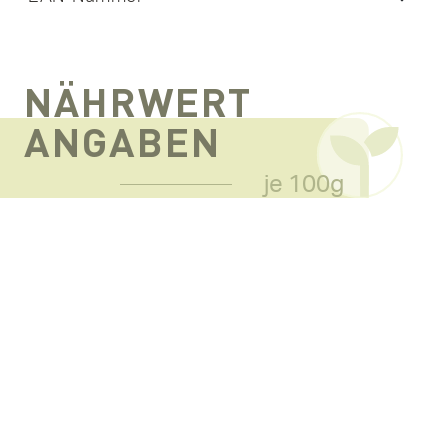
NÄHRWERT
ANGABEN
je 100g
Energie
833 kJ /
202 kcal
Fett
20g
davon gesättigte
3g
Fettsäuren
Kohlenhydrate
3,7g
Zucker
0,5g