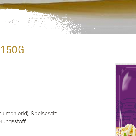
N
150G
ciumchlorid), Speisesalz,
erungsstoff