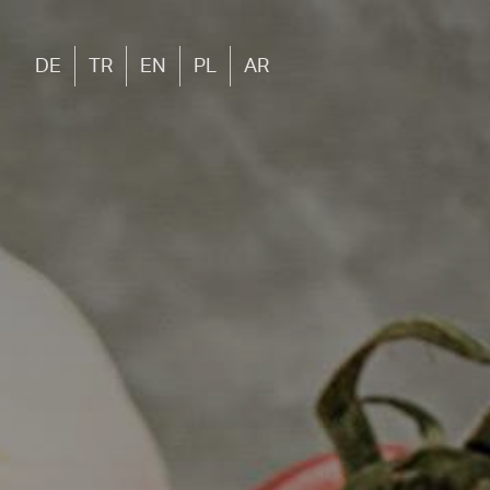
DE
TR
EN
PL
AR