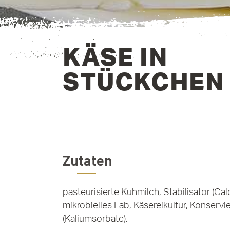
KÄSE IN
STÜCKCHE
Zutaten
pasteurisierte Kuhmilch, Stabilisator (Cal
mikrobielles Lab, Käsereikultur, Konservi
(Kaliumsorbate).