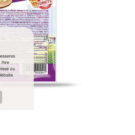
besseres
 Ihre
isse zu
ebsite
204
ART. NO.