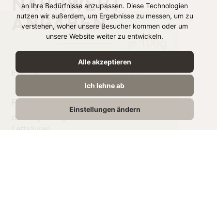
NÄHRWERT
an Ihre Bedürfnisse anzupassen. Diese Technologien
ANGABEN
nutzen wir außerdem, um Ergebnisse zu messen, um zu
verstehen, woher unsere Besucher kommen oder um
unsere Website weiter zu entwickeln.
je 100g
Alle akzeptieren
Energie
138 kJ /
Ich lehne ab
33 kcal
Fett
1,7g
Einstellungen ändern
davon gesättigte
1.2g
Fettsäuren
Kohlenhydrate
2,5g
Zucker
2,5g
Eiweiß
1,7g
Salz
0,93g