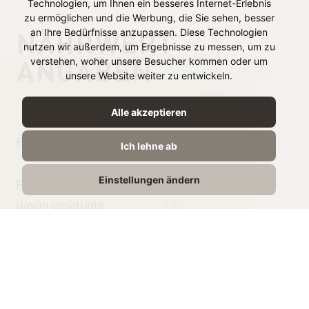
Technologien, um Ihnen ein besseres Internet-Erlebnis
zu ermöglichen und die Werbung, die Sie sehen, besser
NÄHRWERT
an Ihre Bedürfnisse anzupassen. Diese Technologien
nutzen wir außerdem, um Ergebnisse zu messen, um zu
ANGABEN
verstehen, woher unsere Besucher kommen oder um
unsere Website weiter zu entwickeln.
je 100g
Alle akzeptieren
Energie
134 kJ /
Ich lehne ab
32 kcal
Einstellungen ändern
Fett
1,7g
davon gesättigte
1.2g
Fettsäuren
Kohlenhydrate
2,4g
Zucker
2,4g
Eiweiß
1,7g
Salz
0,8g