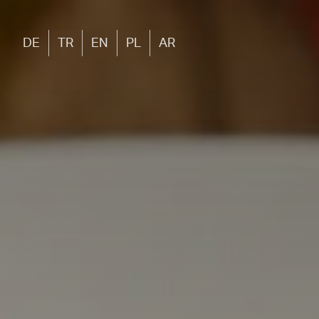
DE
TR
EN
PL
AR