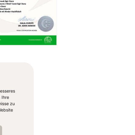
besseres
 Ihre
isse zu
ebsite