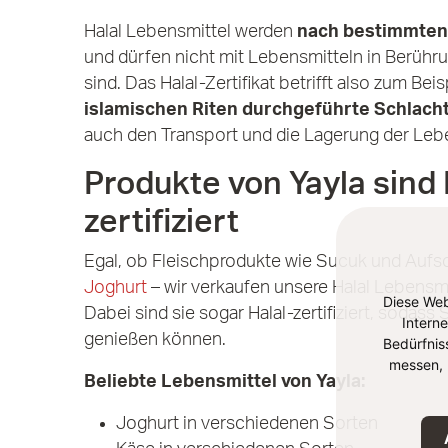
Halal Lebensmittel werden
nach bestimmten 
und dürfen nicht mit Lebensmitteln in Berüh
sind. Das Halal-Zertifikat betrifft also zum Beis
islamischen Riten durchgeführte Schlach
auch den Transport und die Lagerung der Leb
Produkte von Yayla sind 
zertifiziert
Egal, ob Fleischprodukte wie Sucuk und Aufs
Joghurt
– wir verkaufen unsere Halal Lebensmit
Diese Web
Dabei sind sie sogar Halal-zertifiziert, sodas
Intern
genießen können.
Bedürfnis
messen, 
Beliebte Lebensmittel von Yayla:
Joghurt in verschiedenen Sorten