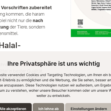
Vorschriften zubereitet
rung kommen, die haram
piel nicht nur die
nach
tung
der Tiere, sondern
ensmittel.
Halal-
Ihre Privatsphäre ist uns wichtig
chnitt oder
türkischer
tel in bester Qualität.
site verwendet Cookies und Targeting Technologien, um Ihnen ein 
s Sie mit gutem Gewissen
et-Erlebnis zu ermöglichen und die Werbung, die Sie sehen, besser an
se anzupassen. Diese Technologien nutzen wir außerdem, um Ergebn
um zu verstehen, woher unsere Besucher kommen oder um unsere W
weiter zu entwickeln.
Alle akzeptieren
Ich lehne ab
Einstellungen ändern