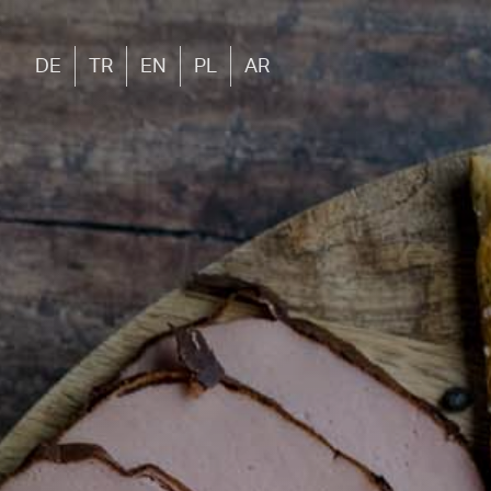
DE
TR
EN
PL
AR