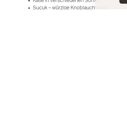
Käse in verschiedenen Sorten
Sucuk – würzige Knoblauchwurst
frischer Aufschnitt – von Rindersalami b
Würstchen in verschieden Sorten
Ayran – leckerer Joghurt-Drink
türkische Teigwaren
und mehr!
Halal Fleisch in bester Q
Fleisch ist ein großer Bestandteil der türkisc
konsumiert. Wenige Gerichte im Türkischen 
daher ist uns gutes Fleisch sehr wichtig. Wir 
hochwertiges Fleisch
mit Halal-Zertifikat. 
Fleischprodukten
umfasst Würstchen, Aufschn
Yayla bietet ausschließlich Halal Lebensmittel 
Wir kennen unsere Verantwortung und setzen 
Lieferanten, vermeiden lange Transportwege 