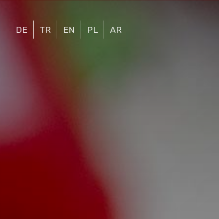
DE
TR
EN
PL
AR