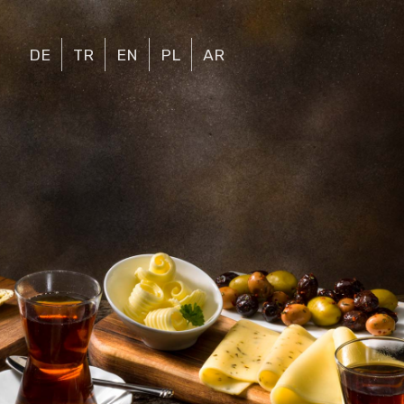
DE
TR
EN
PL
AR