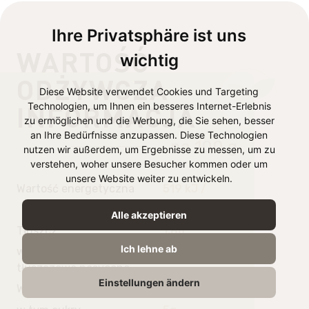
Ihre Privatsphäre ist uns
WARTOŚĆ
wichtig
ODŻYWCZA
Diese Website verwendet Cookies und Targeting
INFORMACJA
Technologien, um Ihnen ein besseres Internet-Erlebnis
zu ermöglichen und die Werbung, die Sie sehen, besser
an Ihre Bedürfnisse anzupassen. Diese Technologien
na 100 g
nutzen wir außerdem, um Ergebnisse zu messen, um zu
verstehen, woher unsere Besucher kommen oder um
unsere Website weiter zu entwickeln.
Wartość energetyczna
519 kJ /
124 kcal
Alle akzeptieren
Tłuszcz
1,8g
Ich lehne ab
w tym kwasy
0g
tłuszczowe nasycone
Einstellungen ändern
Węglowodany
22g