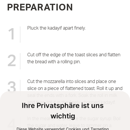
PREPARATION
Pluck the kadayif apart finely.
1
Cut off the edge of the toast slices and flatten
2
the bread with a rolling pin.
Cut the mozzarella into slices and place one
3
slice on a piece of flattened toast. Roll it up and
seal the ends with a fork. Soak the roll in milk
and then roll it in the finely chopped kadayif.
Ihre Privatsphäre ist uns
wichtig
In the meantime, prepare the sugar syrup: Boil
4
the sugar and water, leave to simmer on a
Diese Website verwendet Cookies und Targeting