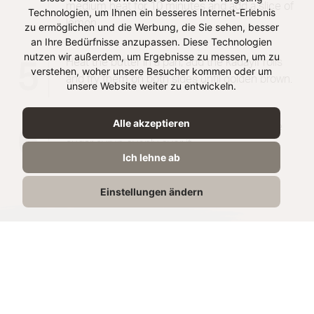
medium heat for 10 minutes and add a slice of
Technologien, um Ihnen ein besseres Internet-Erlebnis
lemon.
zu ermöglichen und die Werbung, die Sie sehen, besser
an Ihre Bedürfnisse anzupassen. Diese Technologien
nutzen wir außerdem, um Ergebnisse zu messen, um zu
Heat the butter in a pan, add the kadayif rolls
5
verstehen, woher unsere Besucher kommen oder um
and fry them on both sides until golden brown.
unsere Website weiter zu entwickeln.
Alle akzeptieren
Serve the Künefe French toast and pour the
6
sugar syrup evenly over it.
Ich lehne ab
Einstellungen ändern
share recipe