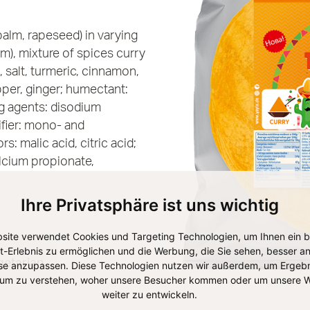
palm, rapeseed) in varying
lm), mixture of spices curry
 salt, turmeric, cinnamon,
pper, ginger; humectant:
ing agents: disodium
fier: mono- and
rs: malic acid, citric acid;
alcium propionate,
Ihre Privatsphäre ist uns wichtig
site verwendet Cookies und Targeting Technologien, um Ihnen ein 
et-Erlebnis zu ermöglichen und die Werbung, die Sie sehen, besser an
getarian
se anzupassen. Diese Technologien nutzen wir außerdem, um Ergebn
um zu verstehen, woher unsere Besucher kommen oder um unsere W
weiter zu entwickeln.