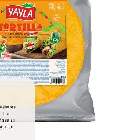
besseres
 Ihre
isse zu
ebsite