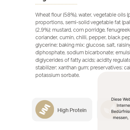
Wheat flour (58%), water, vegetable oils (
proportions, semi-solid vegetable fat (pa
(2,9%): mustard, corn porridge, fenugreek,
coriander, cumin, chilli, pepper, black pe
glycerine; baking mix: glucose, salt, rais
diphosphate, sodium bicarbonate; emulsi
diglycerides of fatty acids; acidity regulato
stabilizer: xanthan gum; preservatives: c
potassium sorbate.
Diese Web
Intern
High Protein
Ve
Bedürfnis
messen, 