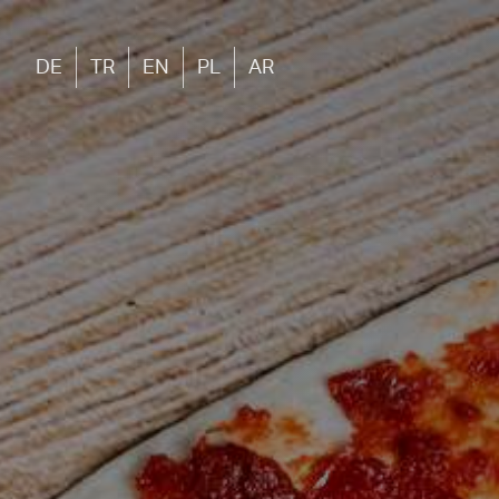
DE
TR
EN
PL
AR