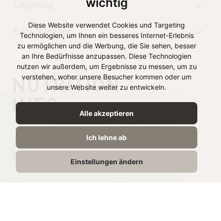
wichtig
Lagerung
Diese Website verwendet Cookies und Targeting
EAN-Nummer
Technologien, um Ihnen ein besseres Internet-Erlebnis
zu ermöglichen und die Werbung, die Sie sehen, besser
an Ihre Bedürfnisse anzupassen. Diese Technologien
nutzen wir außerdem, um Ergebnisse zu messen, um zu
NUTRITION
verstehen, woher unsere Besucher kommen oder um
unsere Website weiter zu entwickeln.
INFO
Alle akzeptieren
per 100g
Ich lehne ab
Energy
1362 kJ /
Einstellungen ändern
328 kcal
Fat
24g
Saturated Fat
16g
Carbohydrate
2,9g