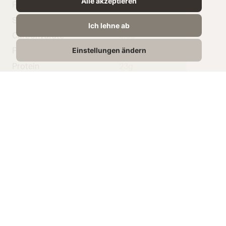
Alle akzeptieren
Fat
29g
Saturated Fat
19g
Ich lehne ab
Carbohydrate
0,5g
Einstellungen ändern
From Sugar
0,5g
Protein
23g
Salt
1,5g
Related Products