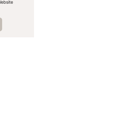
ebsite
الم