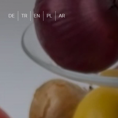
DE
TR
EN
PL
AR