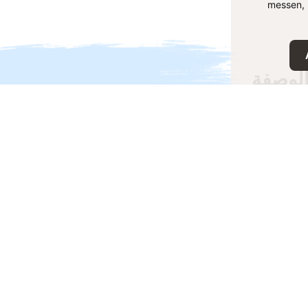
messen, 
لوصفة
فة