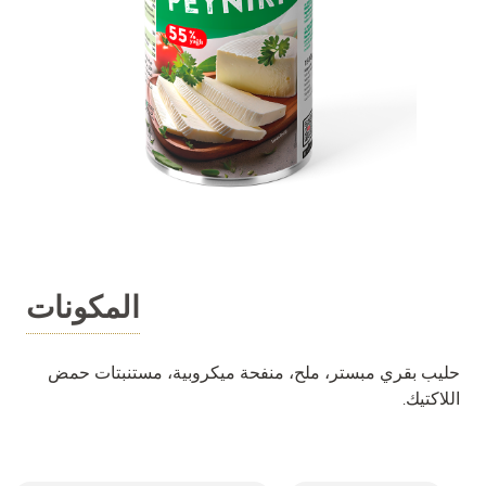
المكونات
حليب بقري مبستر، ملح، منفحة ميكروبية، مستنبتات حمض
اللاكتيك.