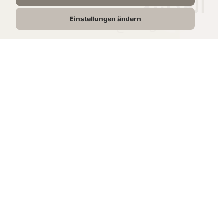
الغذائية
Einstellungen ändern
لكل 100 ج
994 kJ /
الطاقة
239 kcal
20,1g
الدهون
14.41g
الدهون المشبعة
1,2g
الكربوهيدرات
1,2g
منها السكريات
13,5g
البروتين
2,5g
الملح