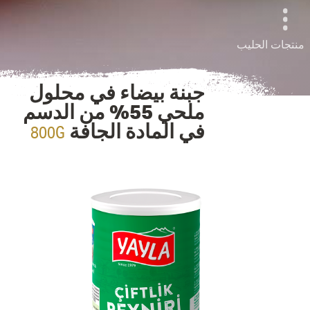
منتجات الحليب
جبنة بيضاء في محلول
ملحي 55% من الدسم
800G
في المادة الجافة