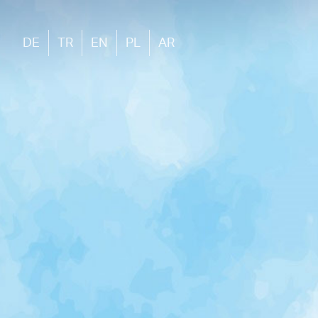
DE
TR
EN
PL
AR