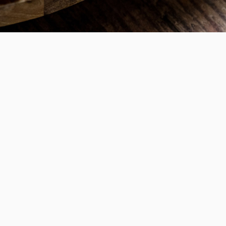
قيم حية ومعززة
YAYLA: يعني هذا الاسم "المراعي الجبلية الخضراء"، ولك
مجرد وصف لمكان. إنه يذكرنا بالطبيعة البكر والتفاعل الم