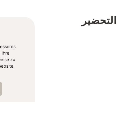
التحضير
besseres
 Ihre
isse zu
ebsite