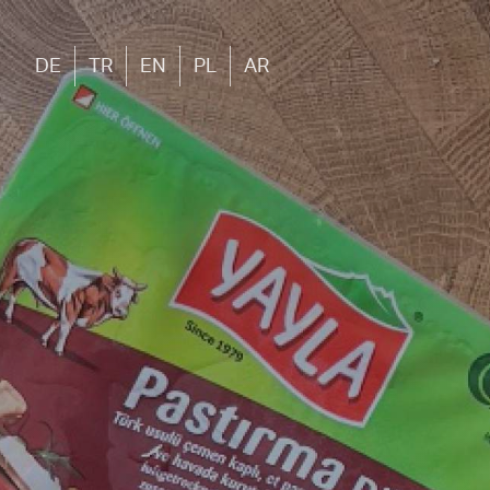
DE
TR
EN
PL
AR