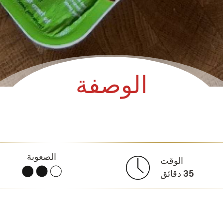
الوصفة
الصعوبة
الوقت
35
دقائق