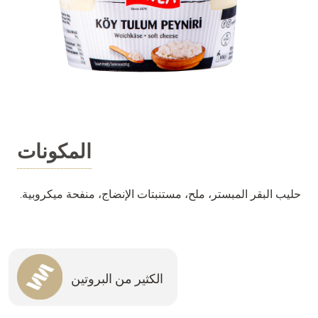
المكونات
حليب البقر المبستر، ملح، مستنبتات الإنضاج، منفحة ميكروبية.
الكثير من البروتين