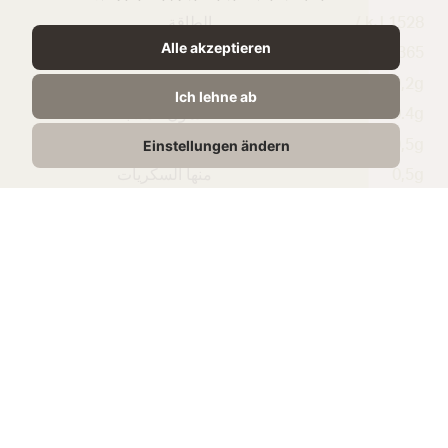
1528 kJ /
الطاقة
Alle akzeptieren
365 kcal
29,2g
الدهون
Ich lehne ab
20.4g
الدهون المشبعة
0,5g
الكربوهيدرات
Einstellungen ändern
0,5g
منها السكريات
25,1g
البروتين
2,1g
الملح
المنتجات ذات الصلة