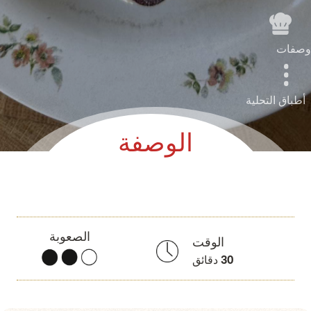
وصفات
أطباق التحلية
الوصفة
الصعوبة
الوقت
30
دقائق