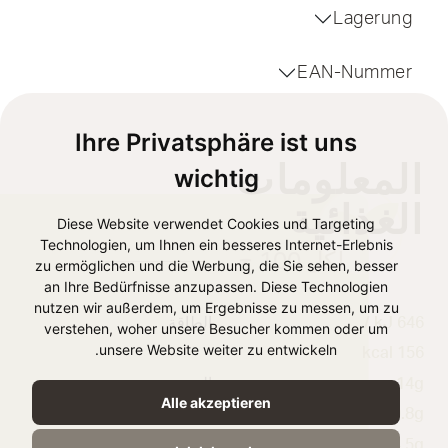
Lagerung
EAN-Nummer
Ihre Privatsphäre ist uns
المعلومات
wichtig
الغذائية
Diese Website verwendet Cookies und Targeting
Technologien, um Ihnen ein besseres Internet-Erlebnis
لكل 100 ج
zu ermöglichen und die Werbung, die Sie sehen, besser
an Ihre Bedürfnisse anzupassen. Diese Technologien
nutzen wir außerdem, um Ergebnisse zu messen, um zu
646 kJ /
الطاقة
verstehen, woher unsere Besucher kommen oder um
unsere Website weiter zu entwickeln.
156 kcal
14g
الدهون
Alle akzeptieren
9.8g
الدهون المشبعة
4,5g
الكربوهيدرات