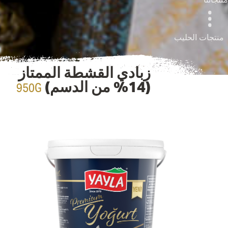
منتجات الحليب
زبادي القشطة الممتاز
950G
(14% من الدسم)