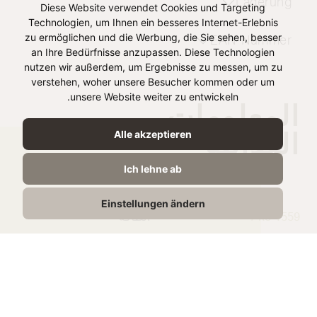
Lagerung
Diese Website verwendet Cookies und Targeting
Technologien, um Ihnen ein besseres Internet-Erlebnis
zu ermöglichen und die Werbung, die Sie sehen, besser
EAN-Nummer
an Ihre Bedürfnisse anzupassen. Diese Technologien
nutzen wir außerdem, um Ergebnisse zu messen, um zu
verstehen, woher unsere Besucher kommen oder um
unsere Website weiter zu entwickeln.
المعلومات
الغذائية
Alle akzeptieren
Ich lehne ab
لكل 100 ج
Einstellungen ändern
1559 kJ /
الطاقة
377 kcal
35g
الدهون
16.5g
الدهون المشبعة
0,5g
الكربوهيدرات