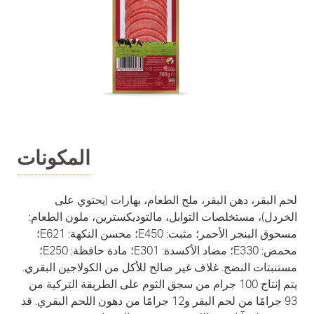
المكونات
لحم البقر، دهن البقر، ملح الطعام، بهارات (يحتوي على
الخردل)، مستخلصات التوابل، مالتوديكسترين، ملون الطعام:
مسحوق البنجر الأحمر؛ مثبت: E450؛ محسن النكهة: E621؛
محمض: E330؛ مضاد الأكسدة: E301؛ مادة حافظة: E250؛
مستنبتات النضج. غلاف غير صالح للأكل من الكولاجين البقري.
يتم إنتاج 100 جرام من سجق الثوم على الطريقة التركية من
93 جرامًا من لحم البقر و12 جرامًا من دهون اللحم البقري. قد