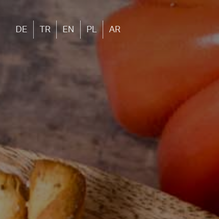
DE
TR
EN
PL
AR