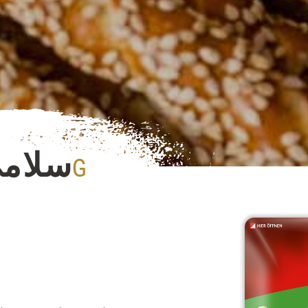
سلامي
80G