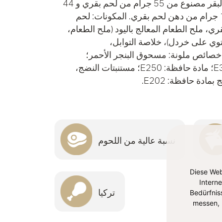
100 جرام من سلامي سجق البقر مصنوع من 55 جرام من لحم بقري و 44
جرام من لحم ديك رومي و 16 جرام من دهن لحم بقري. المكونات: لحم
، ملح الطعام المعالج باليود (ملح الطعام،
توي على خردل)، خلاصة التوابل،
صائص ملونة: مسحوق البنجر الأحمر؛
مضادات الأكسدة: E300، E301؛ مادة حافظة: E250؛ مستنبتات النضج،
دة حافظة: E202.
نسبة عالية من اللحوم
Diese Web
Intern
Bedürfnis
تركيا
messen, 