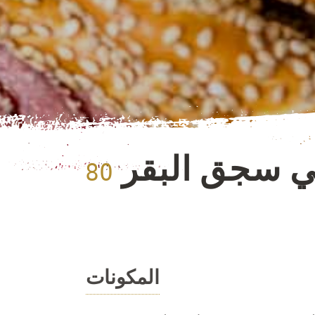
 سجق البقر
المكونات