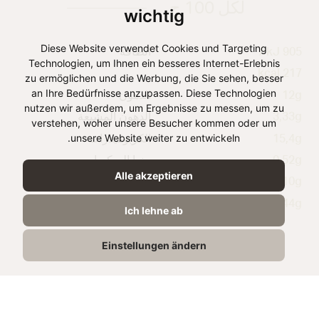
لكل 100 ج
wichtig
Diese Website verwendet Cookies und Targeting
905 kJ /
الطاقة
Technologien, um Ihnen ein besseres Internet-Erlebnis
217 kcal
zu ermöglichen und die Werbung, die Sie sehen, besser
an Ihre Bedürfnisse anzupassen. Diese Technologien
12g
الدهون
nutzen wir außerdem, um Ergebnisse zu messen, um zu
3,33g
الدهون المشبعة
verstehen, woher unsere Besucher kommen oder um
unsere Website weiter zu entwickeln.
15,4g
الكربوهيدرات
0,52g
منها السكريات
Alle akzeptieren
10g
البروتين
1,44g
الملح
Ich lehne ab
Einstellungen ändern