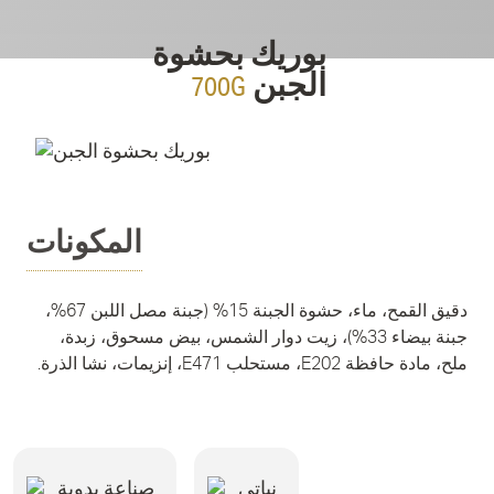
بوريك بحشوة
700G
الجبن
المكونات
دقيق القمح، ماء، حشوة الجبنة 15% (جبنة مصل اللبن 67%،
جبنة بيضاء 33%)، زيت دوار الشمس، بيض مسحوق، زبدة،
ملح، مادة حافظة E202، مستحلب E471، إنزيمات، نشا الذرة.
نباتي
صناعة يدوية