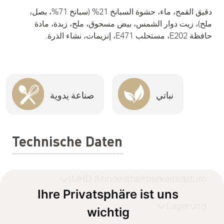
دقيق القمح، ماء، حشوة السبانخ 21% (سبانخ 71%، بصل،
ملح)، زيت دوار الشمس، بيض مسحوق، ملح، زبدة، مادة
حافظة E202، مستحلب E471، إنزيمات، نشاء الذرة.
نباتي
صناعة يدوية
Technische Daten
MHD (Mindesthaltbarkeitsdatum)
Ihre Privatsphäre ist uns
Lagerung
wichtig