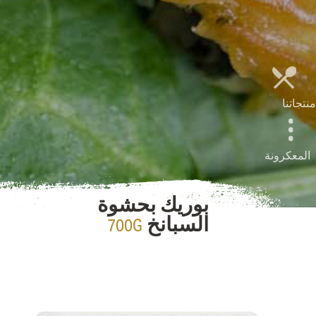
منتجاتنا
المعكرونة
بوريك بحشوة
700G
السبانخ