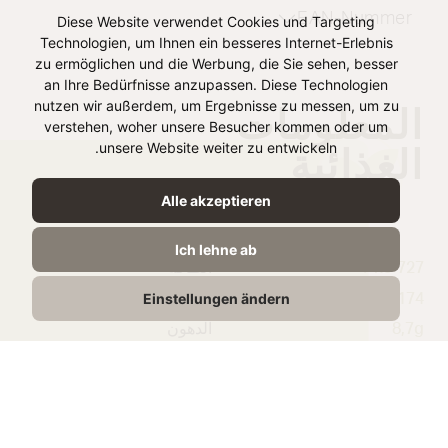
EAN-Nummer
Diese Website verwendet Cookies und Targeting
Technologien, um Ihnen ein besseres Internet-Erlebnis
zu ermöglichen und die Werbung, die Sie sehen, besser
an Ihre Bedürfnisse anzupassen. Diese Technologien
nutzen wir außerdem, um Ergebnisse zu messen, um zu
المعلومات
verstehen, woher unsere Besucher kommen oder um
الغذائية
unsere Website weiter zu entwickeln.
Alle akzeptieren
لكل 100 ج
Ich lehne ab
727 kJ /
الطاقة
Einstellungen ändern
174 kcal
8,7g
الدهون
1,35g
الدهون المشبعة
19g
الكربوهيدرات
1,13g
منها السكريات