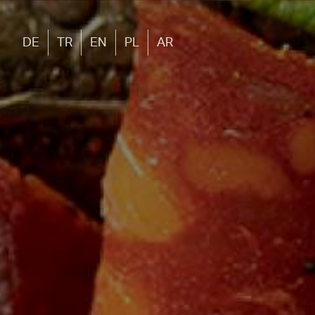
DE
TR
EN
PL
AR