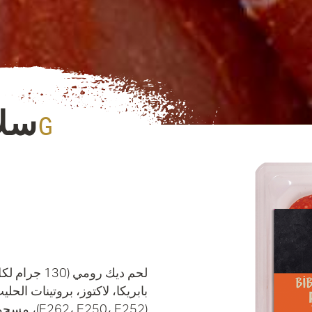
سلا
80G
بابريكا، لاكتوز، بروتينات ال