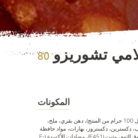
مي تشوريزو
المكونات
لحم ديك رومي (130 جرام لكل 100 جرام من المنتج)، دهن بقري، ملح،
حليب، دكسترين، دكستروز، بهارات، مواد حافظة
(E262، E250، E252)، مسحوق الثوم، مثبت (E451)، مضادات الأكسدة (E-