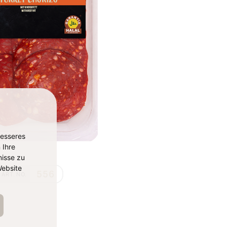
besseres
 Ihre
isse zu
ebsite
556
ART. NO.