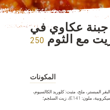
جبنة عكاوي في
يت مع الثوم
المكونات
52% (حليب البقر المبستر، ملح، مثبت: كلوريد الكالسيوم،
بكتيريا حمض اللاكتيك، منفحة ميكروبية، ملون: E141)، زيت السلجم؛