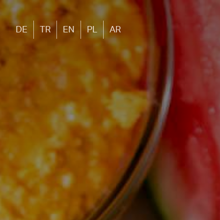
DE
TR
EN
PL
AR