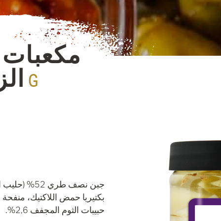
مكعبات 
الز
250 G
جبن نصف طري 
حبيبات الثوم المجفف 2,6%.