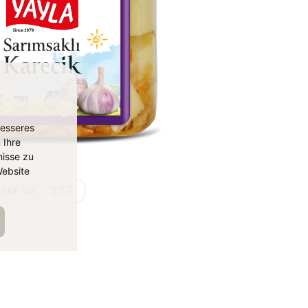
besseres
 Ihre
isse zu
ebsite
352
ART. NO.