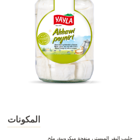
المكونات
حليب البقر المبستر، منفحة ميكروبية، ملح.