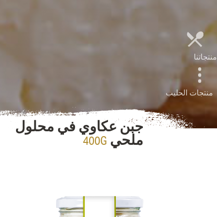
منتجاتنا
منتجات الحليب
جبن عكاوي في محلول
400G
ملحي